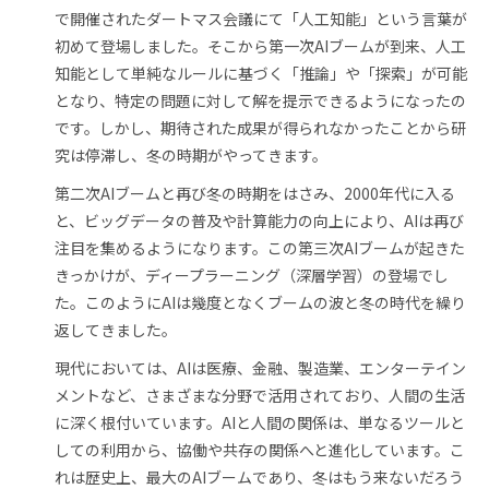
で開催されたダートマス会議にて「人工知能」という言葉が
初めて登場しました。そこから第一次AIブームが到来、人工
知能として単純なルールに基づく「推論」や「探索」が可能
となり、特定の問題に対して解を提示できるようになったの
です。しかし、期待された成果が得られなかったことから研
究は停滞し、冬の時期がやってきます。
第二次AIブームと再び冬の時期をはさみ、2000年代に入る
と、ビッグデータの普及や計算能力の向上により、AIは再び
注目を集めるようになります。この第三次AIブームが起きた
きっかけが、ディープラーニング（深層学習）の登場でし
た。このようにAIは幾度となくブームの波と冬の時代を繰り
返してきました。
現代においては、AIは医療、金融、製造業、エンターテイン
メントなど、さまざまな分野で活用されており、人間の生活
に深く根付いています。AIと人間の関係は、単なるツールと
しての利用から、協働や共存の関係へと進化しています。こ
れは歴史上、最大のAIブームであり、冬はもう来ないだろう