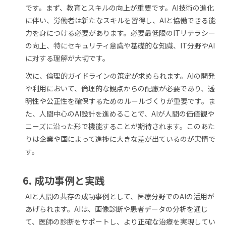
です。まず、教育とスキルの向上が重要です。AI技術の進化
に伴い、労働者は新たなスキルを習得し、AIと協働できる能
力を身につける必要があります。必要最低限のITリテラシー
の向上、特にセキュリティ意識や基礎的な知識、IT分野やAI
に対する理解が大切です。
次に、倫理的ガイドラインの策定が求められます。AIの開発
や利用において、倫理的な観点からの配慮が必要であり、透
明性や公正性を確保するためのルールづくりが重要です。ま
た、人間中心のAI設計を進めることで、AIが人間の価値観や
ニーズに沿った形で機能することが期待されます。このあた
りは企業や国によって進捗に大きな差が出ているのが実情で
す。
6. 成功事例と実践
AIと人間の共存の成功事例として、医療分野でのAIの活用が
あげられます。AIは、画像診断や患者データの分析を通じ
て、医師の診断をサポートし、より正確な治療を実現してい