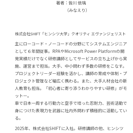
著者：皆川 依璃
（みなえり）
株式会社SHIFT「ヒンシツ大学」クオリティ エヴァンジェリスト
主にローコード・ノーコードの分野にてシステムエンジニア
として６年間従事。RPAやMicrosoft Power Platformの開
発実績だけでなく研修講師としてサービスの立ち上げから実
施、運営まで担当。大手、中小問わず多数の研修をこなす。
プロジェクトリーダー経験を活かし、講師の育成や体制・プ
ロジェクト管理など幅広く携わる。また、大手人材会社の新
人教育も担当。「初心者に寄り添うわかりやすい研修」がモ
ットー。
車で日本一周する行動力と空手で培った忍耐力、芸術活動で
身につけた表現力を武器に社内外問わず積極的に活動してい
る。
2025年、株式会社SHIFTに入社。研修講師の他、ヒンシツ