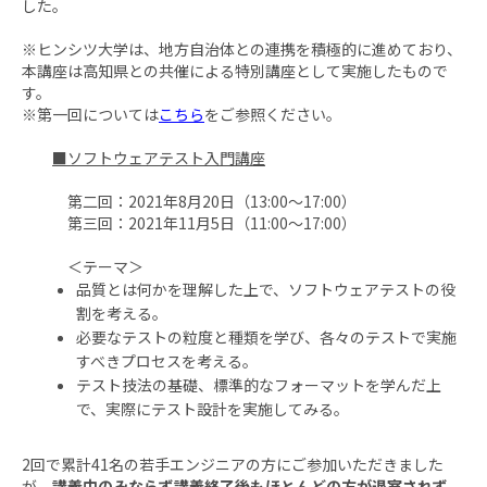
した。
※ヒンシツ大学は、地方自治体との連携を積極的に進めており、
本講座は高知県との共催による特別講座として実施したもので
す。
※第一回については
こちら
をご参照ください。
■ソフトウェアテスト入門講座
第二回：2021年8月20日（13:00～17:00）
第三回：2021年11月5日（11:00～17:00）
＜テーマ＞
品質とは何かを理解した上で、ソフトウェアテストの役
割を考える。
必要なテストの粒度と種類を学び、各々のテストで実施
すべきプロセスを考える。
テスト技法の基礎、標準的なフォーマットを学んだ上
で、実際にテスト設計を実施してみる。
2回で累計41名の若手エンジニアの方にご参加いただきました
が、
講義中のみならず講義終了後もほとんどの方が退室されず、