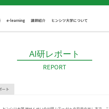
断
e-learning
講師紹介
ヒンシツ大学について
AI研レポート
REPORT
ポート
ヒンシツ大学 林せんせいのAI研！⑦ ～AIへの指示の出し方で