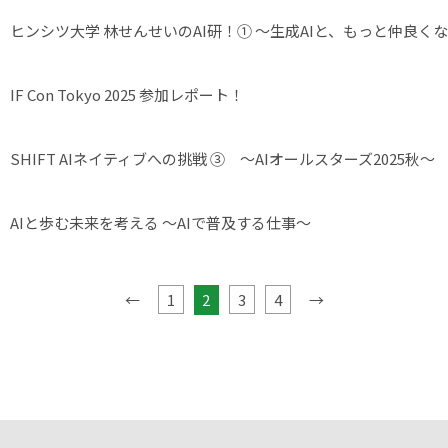
ヒンシツ大学 林せんせいのAI研！① ～生成AIと、もっと仲良く
IF Con Tokyo 2025 参加レポート！
SHIFT AIネイティブへの挑戦 ③ ～AIオールスターズ2025秋～
AIと歩む未来を考える ～AIで普及する仕事～
←
1
2
3
4
→