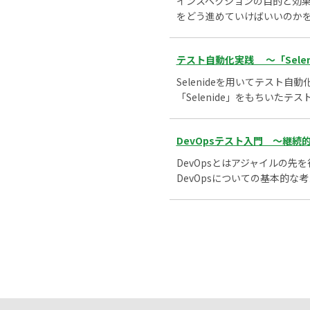
インスペクションの目的と効
をどう進めていけばいいのか
テスト自動化実践 ～「Sele
Selenideを用いてテスト自
「Selenide」をもちいた
DevOpsテスト入門 ～継続
DevOpsとはアジャイルの
DevOpsについての基本的な