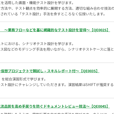
点を活用した画面・機能テスト設計を学びます。
す方法や、テスト観点を効率的に展開する方法、適切な組み合わせ技法
使用されている「テスト設計」手法を余すところなく伝授いたします。
 ～業務フローなどを基に網羅的なテスト設計を習得～【QE002S】
ストにおける、シナリオテスト設計を学びます。
ース図などのモデリング手法を用いながら、シナリオテストケースに落
想プロジェクトで腕試し – スキルレポート付～【QE003S】
 を総合演習形式で学びます。
スト設計にチャレンジしていただきます。演習結果はSHIFTが推奨す
流品質を高め手戻りを防ぐドキュメントレビュー技法～【QE004S】