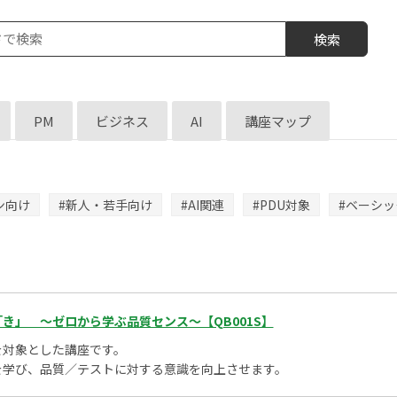
検索
PM
ビジネス
AI
講座マップ
ン向け
#新人・若手向け
#AI関連
#PDU対象
#ベーシッ
き」 ～ゼロから学ぶ品質センス～【QB001S】
を対象とした講座です。
を学び、品質／テストに対する意識を向上させます。