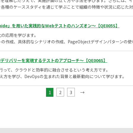
果を理解したうえで、実施計画の立て方や手法を学びます。さらには、イ
を各種のケーススタディを通じて学ぶことで組織の特徴や状況に応じた
nide」を用いた実践的なWebテストのハンズオン～【QE005S】
動化の応用を学びます。
テストの作成、具体的なシナリオの作成、PageObjectデザインパターン
的デリバリーを実現するテストのアプローチ～【QE006S】
先を行って、クラウドと効率的に融合させるという考え方です。
考え方を学び、DevOpsの生まれた背景と最新動向について学びます。
1
2
3
→