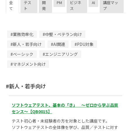
全
テス
開
PM
ビジネ
AI
講座マッ
て
ト
発
ス
プ
#業務効率化
#中堅・ベテラン向け
#新人・若手向け
#AI関連
#PDU対象
#ベーシック
#エンジニアリング
#マネジメント向け
#新人・若手向け
ソフトウェアテスト、基本の「き」 ～ゼロから学ぶ品質
センス～【QB001S】
テスト初心者・未経験者の方を対象とした講座です。
ソフトウェアテストの全体像を学び、品質／テストに対す