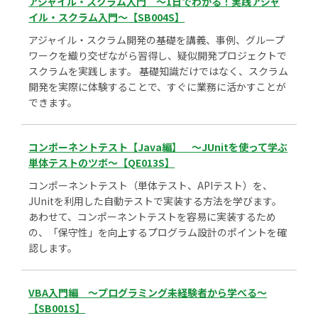
アジャイル・スクラム入門 ～1日でわかる！実践アジャ
イル・スクラム入門～【SB004S】
アジャイル・スクラム開発の基礎を講義、事例、グループ
ワークを織り交ぜながら習得し、疑似開発プロジェクトで
スクラムを実践します。 基礎知識だけではなく、スクラム
開発を実際に体験することで、すぐに業務に活かすことが
できます。
コンポーネントテスト【Java編】 ～JUnitを使って学ぶ
単体テストのツボ～【QE013S】
コンポーネントテスト（単体テスト、APIテスト）を、
JUnitを利用した自動テストで実装する方法を学びます。
あわせて、コンポーネントテストを容易に実装するため
の、「保守性」を向上するプログラム設計のポイントを確
認します。
VBA入門編 ～プログラミング未経験者から学べる～
【SB001S】